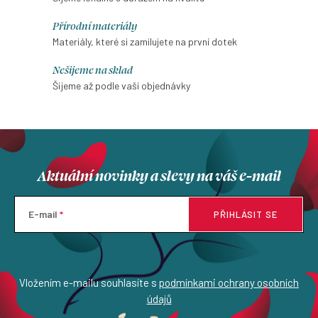
d
Přírodní materiály
a
Materiály, které si zamilujete na první dotek
c
í
Nešijeme na sklad
p
Šijeme až podle vaší objednávky
r
v
k
y
Aktuální novinky a slevy na váš e-mail
v
ý
p
E-mail
PŘIHLÁSIT SE
i
s
u
Vložením e-mailu souhlasíte s
podmínkami ochrany osobních
údajů