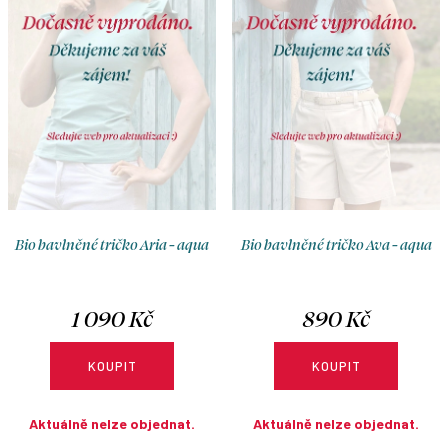
o
r
d
o
u
d
k
u
t
k
ů
t
ů
Bio bavlněné tričko Aria - aqua
Bio bavlněné tričko Ava - aqua
1 090 Kč
890 Kč
KOUPIT
KOUPIT
Aktuálně nelze objednat.
Aktuálně nelze objednat.