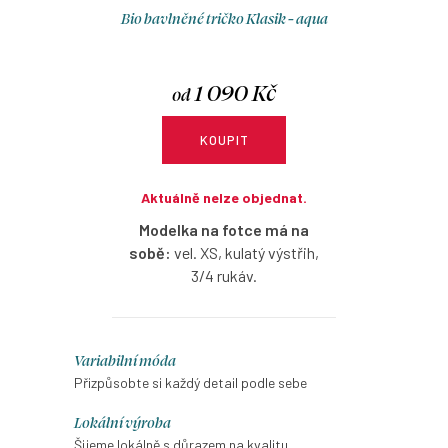
Bio bavlněné tričko Klasik - aqua
1 090 Kč
od
KOUPIT
Aktuálně nelze objednat.
Modelka na fotce má na
sobě:
vel. XS, kulatý výstřih,
3/4 rukáv.
Bio bavlněné tričko v aqua
barvě s možností výběru
O
Variabilní móda
velikosti, výstřihu a rukávů.
v
Přizpůsobte si každý detail podle sebe
l
Lokální výroba
á
Šijeme lokálně s důrazem na kvalitu