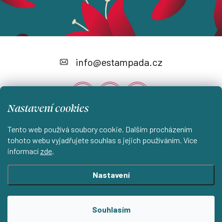
Z
á
info
@
estampada.cz
p
a
Nastavení cookies
t
í
Tento web používá soubory cookie. Dalším procházením
Instagram
tohoto webu vyjadřujete souhlas s jejich používáním. Více
informací
zde
.
Shoptet.cz
KantorStudio.cz
Nastavení
Copyright 2026
ESTAMPADA s.r.o.
. Všechna práva vyhrazena.
Souhlasím
Upravit nastavení cookies