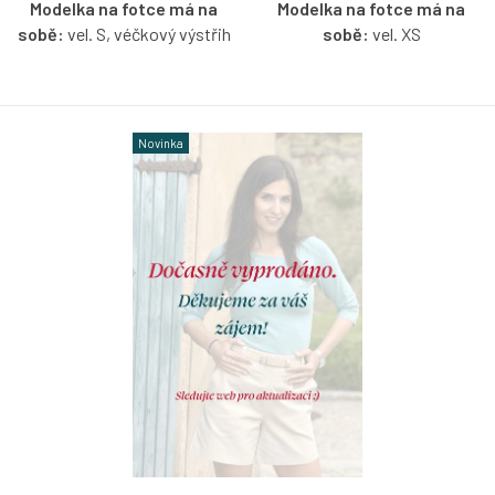
Modelka na fotce má na
Modelka na fotce má na
sobě:
vel. S, véčkový výstřih
sobě:
vel. XS
Bio bavlněné tričko s krátkým
Bio bavlněné tričko s
nařaseným rukávkem v aqua
lodičkovým výstřihem bez
barvě s možností výběru
rukávů v aqua barvě s
Novinka
velikosti a výstřihu.
možností výběru velikosti.