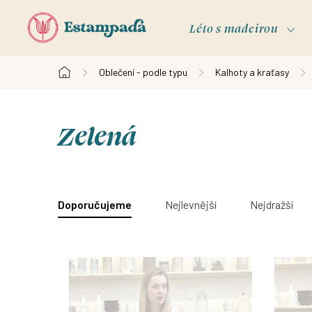
Přejít
na
Léto s madeirou
obsah
Oblečení - podle typu
Kalhoty a kraťasy
Domů
Zelená
V
ý
Ř
Doporučujeme
Nejlevnější
Nejdražší
p
a
i
z
s
e