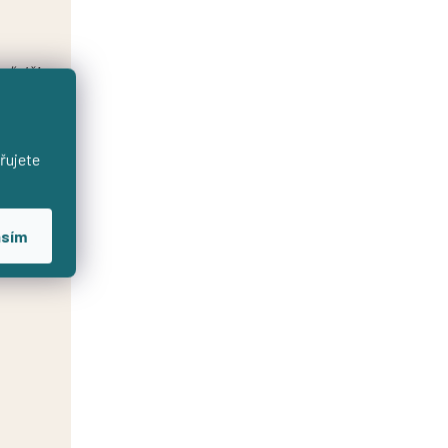
 ďalšie
 bola
 aj
řujete
asím