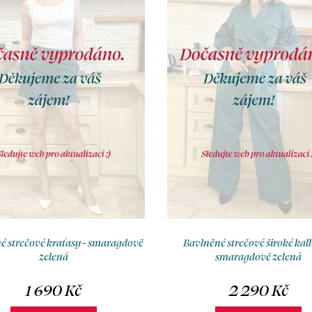
é strečové kraťasy - smaragdově
Bavlněné strečové široké kalh
zelená
smaragdově zelená
1 690 Kč
2 290 Kč