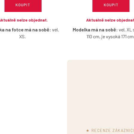
KOUPIT
KOUPIT
Aktuálně nelze objednat.
Aktuálně nelze objednat
ka na fotce má na sobě:
vel.
Modelka má na sobě:
vel. XL 
XS.
110 cm, je vysoká 171 cm
 ze strečové bavlny, ve kterých
Smaragdově zelené široké ka
e cítit přirozeně a pohodlně po
příjemné strečové bavlny, kt
celý den.
dopřejí pohodlí a střih, ve kt
budete cítit skvěle po celý 
učujeme vybírat o číslo menší
velikost, než jste zvyklé.
Doporučujeme vybírat o číslo
velikost, než jste zvyklé
S pro obvod boků do 93 cm, vel.
bvodu boků 97 cm, vel. S do 101
Vel. XXS pro obvod boků do 93 
 M do 105 cm, vel. L do 109 cm a
XS do obvodu boků 97 cm, vel. 
XL do 113 cm.
cm, vel. M do 105 cm, vel. L do
XL do 113 cm.
★ RECENZE ZÁKAZNIC