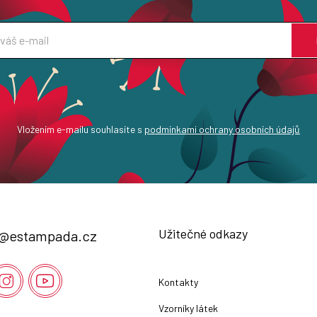
Vložením e-mailu souhlasíte s
podmínkami ochrany osobních údajů
Užitečné odkazy
@
estampada.cz
Kontakty
Vzorníky látek