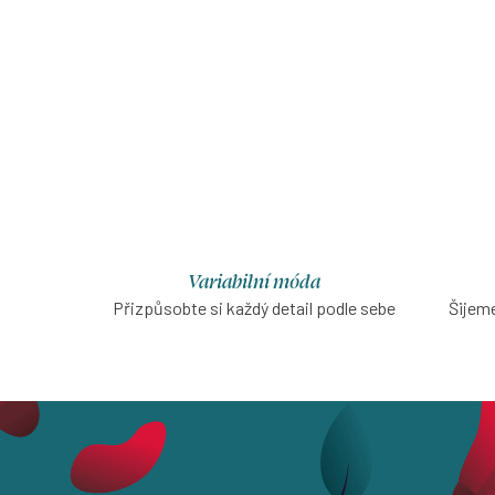
Delší kr
které n
záro
O
v
l
á
d
Variabilní móda
Přizpůsobte si každý detail podle sebe
Šijeme
a
c
í
p
r
v