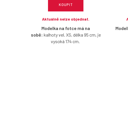
KOUPIT
Aktuálně nelze objednat.
Modelka na fotce má na
Model
sobě:
kalhoty vel. XS, délka 95 cm, je
vysoká 174 cm.
Kraťasy
Bavlněné strečové kalhoty v
se budet
cigaretovém střihu v 7/8 délce, které
zvýrazní siluetu a zároveň zajistí
Dopor
pohodlí po celý den. Ideální do práce i na
běžné nošení.
Vel. XX
Doporučujeme vybírat o číslo menší
XS do o
velikost, než jste zvyklé.
cm, vel.
Vel. XXS pro obvod boků do 93 cm, vel.
XS do obvodu boků 97 cm, vel. S do 101
cm, vel. M do 105 cm, vel. L do 109 cm a