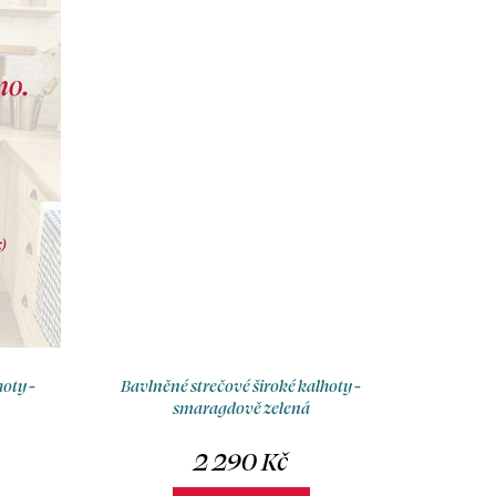
oty -
Bavlněné strečové široké kalhoty -
smaragdově zelená
2 290 Kč