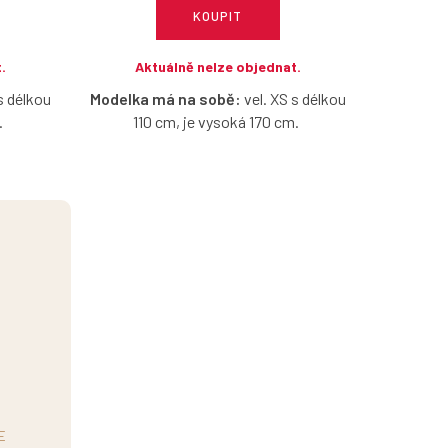
KOUPIT
.
Aktuálně nelze objednat.
s délkou
Modelka má na sobě:
vel. XS s délkou
.
110 cm, je vysoká 170 cm.
lhoty z
Smaragdově zelené široké kalhoty z
eré vám
příjemné strečové bavlny, které vám
erém se
dopřejí pohodlí a střih, ve kterém se
den.
budete cítit skvěle po celý den.
 menší
Doporučujeme vybírat o číslo menší
.
velikost, než jste zvyklé.
cm, vel.
Vel. XXS pro obvod boků do 93 cm, vel.
S do 101
XS do obvodu boků 97 cm, vel. S do 101
 109 cm a
cm, vel. M do 105 cm, vel. L do 109 cm a
XL do 113 cm.
E