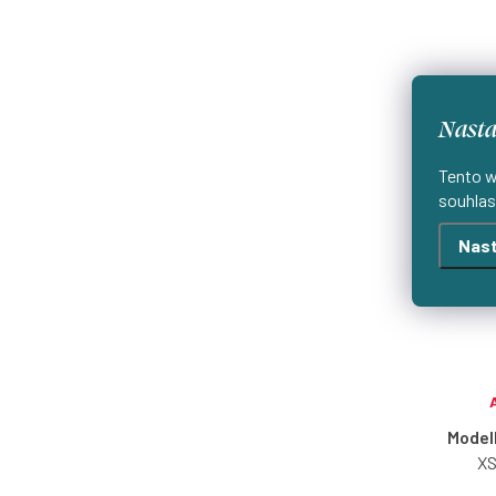
XL do 113 cm.
Nasta
Tento w
souhlas
Delš
Nast
Model
XS