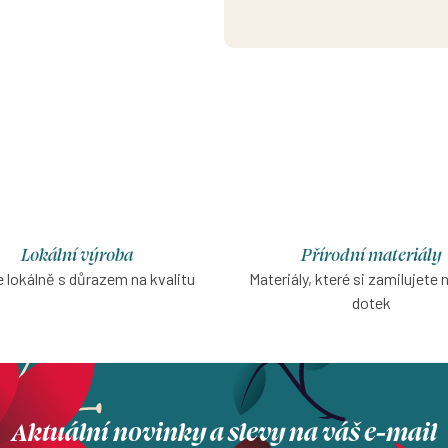
aťasy ze strečové bavlny pro ty,
echtějí tolik odhalovat nohy, ale
veň se chtějí cítit stylově a
pohodlně po celý den.
Lokální výroba
Přírodní materiály
 lokálně s důrazem na kvalitu
Materiály, které si zamilujete 
dotek
Aktuální novinky a slevy na váš e-mail