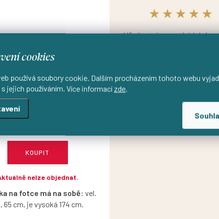
★★★★★
„Už vlastním mnohé kúsky a
sú na ceste 🤭 Vždy som
vení cookies
spokojná. Skvelá kvalita
komunikácia.“
eb používá soubory cookie. Dalším procházením tohoto webu vyjad
 s jejich používáním. Více informací
zde
.
í bavlněné strečové kraťasy -
smaragdově zelená
M
Mája
avení
Souhl
1 890 Kč
KOUPIT
Aktuálně nelze objednat.
ka na fotce má na sobě:
vel.
, 65 cm, je vysoká 174 cm.