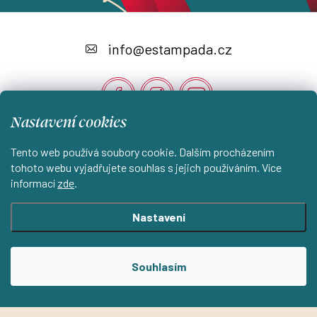
Z
á
info
@
estampada.cz
p
a
t
Nastavení cookies
í
Instagram
Tento web používá soubory cookie. Dalším procházením
tohoto webu vyjadřujete souhlas s jejich používáním. Více
informací
zde
.
Shoptet.cz
KantorStudio.cz
Nastavení
Copyright 2026
ESTAMPADA s.r.o.
. Všechna práva vyhrazena.
Souhlasím
Upravit nastavení cookies
Vytvořil Shoptet