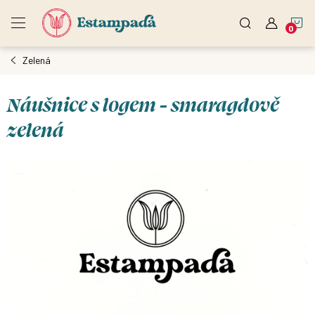
Přejít
N
na
obsah
Zelená
K
Náušnice s logem - smaragdově
zelená