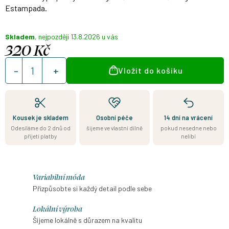
Estampada.
Skladem
13.8.2026
320 Kč
Měrná
Vložit do košíku
cena:
Kousek je skladem
Osobní péče
14 dní na vrácení
Odesíláme do 2 dnů od
šijeme ve vlastní dílně
pokud nesedne nebo
přijetí platby
nelíbí
Variabilní móda
Přizpůsobte si každý detail podle sebe
Lokální výroba
Šijeme lokálně s důrazem na kvalitu