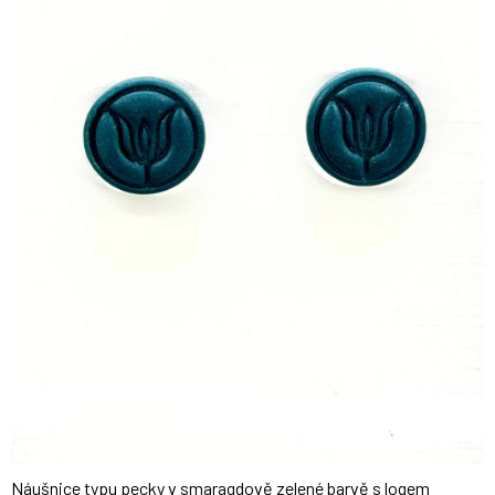
Náušnice typu pecky v smaragdově zelené barvě s logem