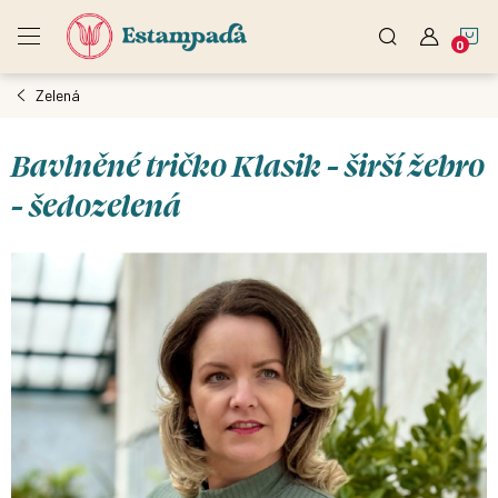
Přejít
N
na
obsah
Zelená
K
Bavlněné tričko Klasik - širší žebro
- šedozelená