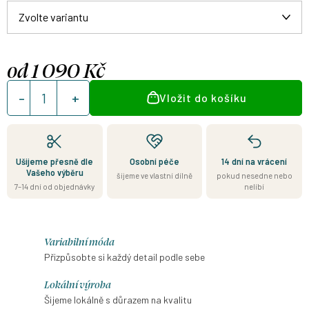
od
1 090 Kč
Měrná
Vložit do košíku
cena:
Ušijeme přesně dle
Osobní péče
14 dní na vrácení
Vašeho výběru
šijeme ve vlastní dílně
pokud nesedne nebo
7–14 dní od objednávky
nelíbí
Variabilní móda
Přizpůsobte si každý detail podle sebe
Lokální výroba
Šijeme lokálně s důrazem na kvalitu