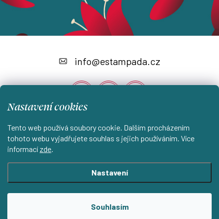
Z
á
info
@
estampada.cz
p
a
Nastavení cookies
t
í
Tento web používá soubory cookie. Dalším procházením
Instagram
tohoto webu vyjadřujete souhlas s jejich používáním. Více
informací
zde
.
Shoptet.cz
KantorStudio.cz
Nastavení
Copyright 2026
ESTAMPADA s.r.o.
. Všechna práva vyhrazena.
Souhlasím
Upravit nastavení cookies