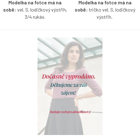
Modelka na fotce má na
Modelka na fotce má na
sobě:
vel. S, lodičkový výstřih,
sobě:
tričko vel. S, lodičkový
3/4 rukáv.
výstřih.
Tenčí tencelové tričko s
Žebrované bavlněné tričko bez
merinem ve vínové barvě s
rukávů s lodičkovým výstřihem
možností výběru velikosti,
s možností výběru velikosti.
výstřihu a rukávů.