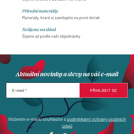
d
Přírodní materiály
a
Materiály, které si zamilujete na první dotek
c
í
Nešijeme na sklad
p
Šijeme až podle vaší objednávky
r
v
k
y
Aktuální novinky a slevy na váš e-mail
v
ý
p
E-mail
PŘIHLÁSIT SE
i
s
u
Vložením e-mailu souhlasíte s
podmínkami ochrany osobních
údajů