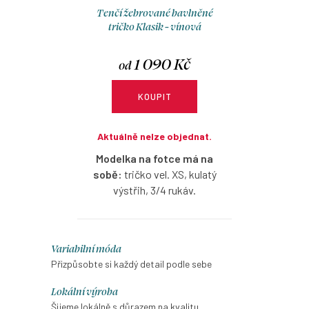
Tenčí žebrované bavlněné
tričko Klasik - vínová
1 090 Kč
od
KOUPIT
Aktuálně nelze objednat.
Modelka na fotce má na
sobě:
tričko vel. XS, kulatý
výstřih, 3/4 rukáv.
Žebrované bavlněné tričko ve
vínové barvě s možností
O
Variabilní móda
výběru velikosti, výstřihu
v
Přizpůsobte si každý detail podle sebe
a rukávů.
l
Lokální výroba
á
Šijeme lokálně s důrazem na kvalitu