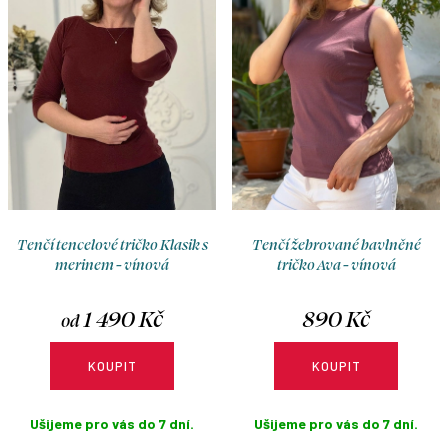
o
r
d
o
u
d
k
u
t
k
ů
t
ů
Tenčí tencelové tričko Klasik s
Tenčí žebrované bavlněné
merinem - vínová
tričko Ava - vínová
1 490 Kč
890 Kč
od
KOUPIT
KOUPIT
Ušijeme pro vás do 7 dní.
Ušijeme pro vás do 7 dní.