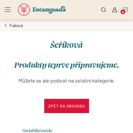
Přejít
N
na
obsah
Fialová
K
Šeříková
Produkty teprve připravujeme.
Můžete se ale podívat na ostatní kategorie.
ZPĚT DO OBCHODU
Variabilní móda