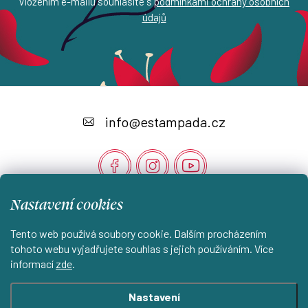
Vložením e-mailu souhlasíte s
podmínkami ochrany osobních
údajů
Z
á
info
@
estampada.cz
p
a
t
Nastavení cookies
í
Instagram
Tento web používá soubory cookie. Dalším procházením
tohoto webu vyjadřujete souhlas s jejich používáním. Více
informací
zde
.
Shoptet.cz
KantorStudio.cz
Nastavení