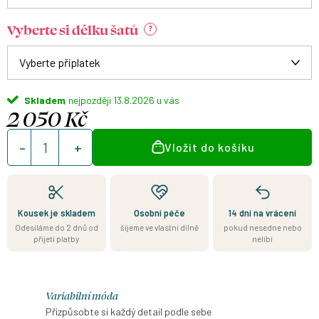
Vyberte si délku šatů
?
Skladem
13.8.2026
2 050 Kč
Měrná
Vložit do košíku
cena:
Kousek je skladem
Osobní péče
14 dní na vrácení
Odesíláme do 2 dnů od
šijeme ve vlastní dílně
pokud nesedne nebo
přijetí platby
nelíbí
Variabilní móda
Přizpůsobte si každý detail podle sebe