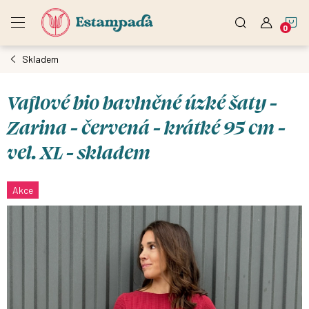
Přejít
N
na
obsah
Skladem
K
Vaflové bio bavlněné úzké šaty -
Zarina - červená - krátké 95 cm -
vel. XL - skladem
Akce