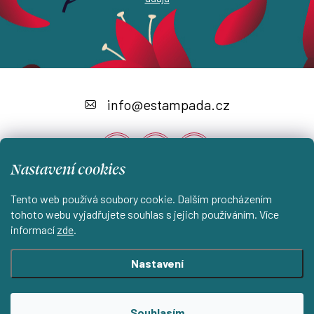
Z
á
info
@
estampada.cz
p
a
Nastavení cookies
t
í
Tento web používá soubory cookie. Dalším procházením
Instagram
tohoto webu vyjadřujete souhlas s jejich používáním. Více
informací
zde
.
Shoptet.cz
KantorStudio.cz
Nastavení
Copyright 2026
ESTAMPADA s.r.o.
. Všechna práva vyhrazena.
Souhlasím