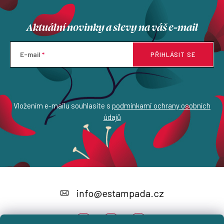
Aktuální novinky a slevy na váš e-mail
E-mail
PŘIHLÁSIT SE
Vložením e-mailu souhlasíte s
podmínkami ochrany osobních
údajů
Z
á
info
@
estampada.cz
p