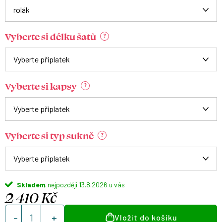
Vyberte si délku šatů
?
Vyberte si kapsy
?
Vyberte si typ sukně
?
Skladem
13.8.2026
2 410 Kč
Měrná
Vložit do košíku
cena: