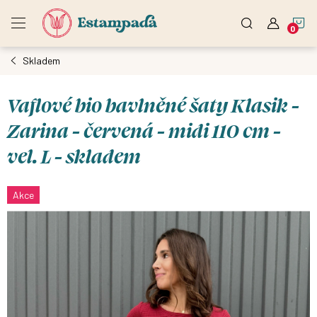
Přejít
N
na
obsah
Skladem
K
Vaflové bio bavlněné šaty Klasik -
Zarina - červená - midi 110 cm -
vel. L - skladem
Akce