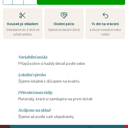
Kousek je skladem
Osobní péče
14 dní na vrácení
Odesíláme do 2 dnů od
šijeme ve vlastní dílně
pokud nesedne nebo
přijetí platby
nelíbí
Variabilní móda
Přizpůsobte si každý detail podle sebe
Lokální výroba
Šijeme lokálně s důrazem na kvalitu
Přírodní materiály
Materiály, které si zamilujete na první dotek
Nešijeme na sklad
Šijeme až podle vaší objednávky