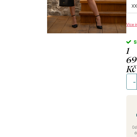
Více 
S
1
6
Kč
Měrn
cena
Od
d