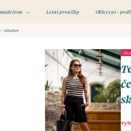
s madeirou
Letní proužky
Oblečení - podl
S - skladem
Akc
Te
če
s
Vybe