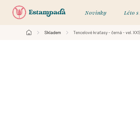
Přejít
na
Novinky
Léto 
obsah
Skladem
Tencelové kraťasy - černá - vel. XX
Domů