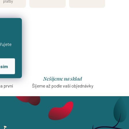
platby
řujete
asím
Nešijeme na sklad
na první
Šijeme až podle vaší objednávky