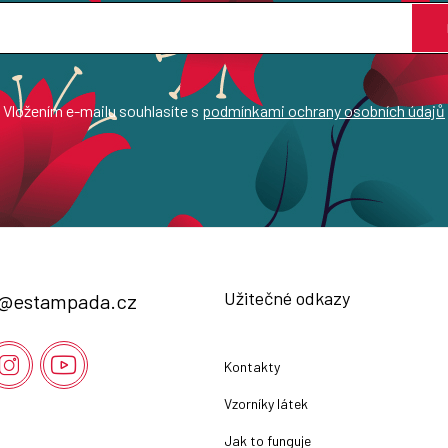
Vložením e-mailu souhlasíte s
podmínkami ochrany osobních údajů
Užitečné odkazy
@
estampada.cz
Kontakty
Vzorníky látek
Jak to funguje