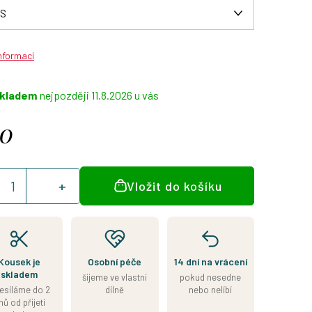
informací
kladem
11.8.2026
90
á
Vložit do košíku
:
Kousek je
Osobní péče
14 dní na vrácení
skladem
šijeme ve vlastní
pokud nesedne
esíláme do 2
dílně
nebo nelíbí
nů od přijetí