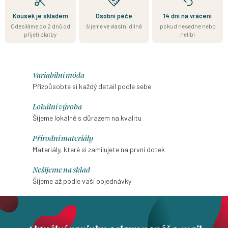
Kousek je skladem
Osobní péče
14 dní na vrácení
Odesíláme do 2 dnů od
šijeme ve vlastní dílně
pokud nesedne nebo
přijetí platby
nelíbí
Variabilní móda
Přizpůsobte si každý detail podle sebe
Lokální výroba
Šijeme lokálně s důrazem na kvalitu
Přírodní materiály
Materiály, které si zamilujete na první dotek
Nešijeme na sklad
Šijeme až podle vaší objednávky