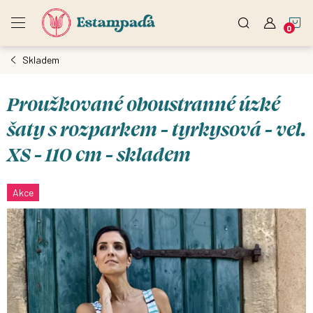
Přejít
N
na
obsah
Skladem
K
Proužkované oboustranné úzké
šaty s rozparkem - tyrkysová - vel.
XS - 110 cm - skladem
Akce