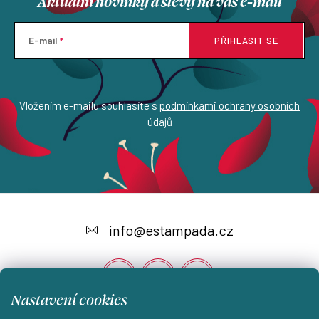
Aktuální novinky a slevy na váš e-mail
E-mail
PŘIHLÁSIT SE
Vložením e-mailu souhlasíte s
podmínkami ochrany osobních
údajů
Z
á
info
@
estampada.cz
p
a
t
Nastavení cookies