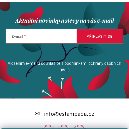
Aktuální novinky a slevy na váš e-mail
E-mail
PŘIHLÁSIT SE
Vložením e-mailu souhlasíte s
podmínkami ochrany osobních
údajů
Z
á
info
@
estampada.cz
p