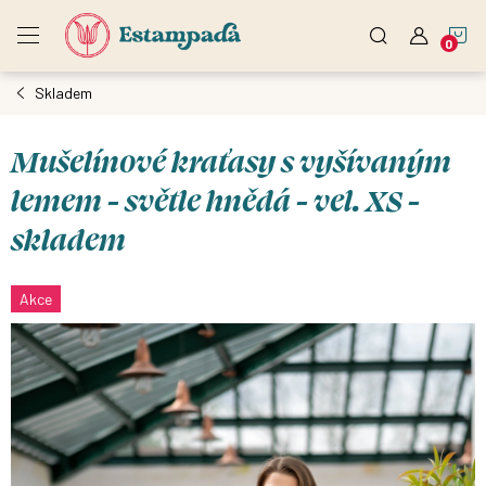
Přejít
N
na
obsah
Skladem
K
Mušelínové kraťasy s vyšívaným
lemem - světle hnědá - vel. XS -
skladem
Akce