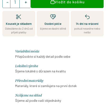
Vložit do košíku
cena:
Kousek je skladem
Osobní péče
14 dní na vrácení
Odesíláme do 2 dnů od
šijeme ve vlastní dílně
pokud nesedne nebo
přijetí platby
nelíbí
Variabilní móda
Přizpůsobte si každý detail podle sebe
Lokální výroba
Šijeme lokálně s důrazem na kvalitu
Přírodní materiály
Materiály, které si zamilujete na první dotek
Nešijeme na sklad
Šijeme až podle vaší objednávky