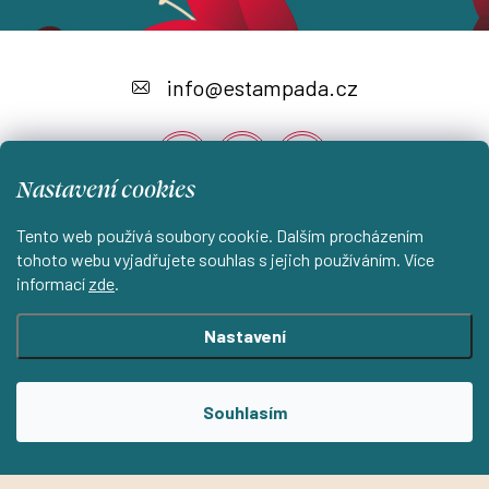
Z
á
info
@
estampada.cz
p
a
Nastavení cookies
t
í
Tento web používá soubory cookie. Dalším procházením
Instagram
tohoto webu vyjadřujete souhlas s jejich používáním. Více
informací
zde
.
Shoptet.cz
KantorStudio.cz
Nastavení
Copyright 2026
ESTAMPADA s.r.o.
. Všechna práva vyhrazena.
Souhlasím
Upravit nastavení cookies
Vytvořil Shoptet