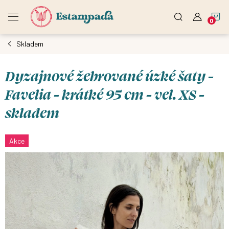
Přejít
N
na
obsah
Skladem
K
Dyzajnové žebrované úzké šaty -
Favelia - krátké 95 cm - vel. XS -
skladem
Akce