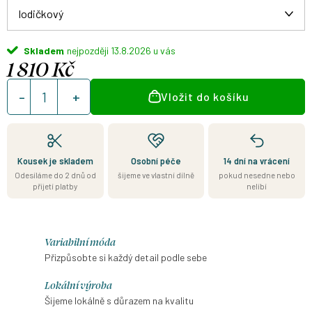
Skladem
13.8.2026
1 810 Kč
Měrná
Vložit do košíku
cena:
Kousek je skladem
Osobní péče
14 dní na vrácení
Odesíláme do 2 dnů od
šijeme ve vlastní dílně
pokud nesedne nebo
přijetí platby
nelíbí
Variabilní móda
Přizpůsobte si každý detail podle sebe
Lokální výroba
Šijeme lokálně s důrazem na kvalitu