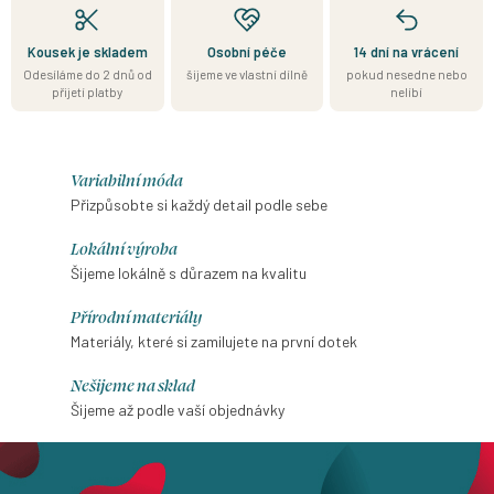
Kousek je skladem
Osobní péče
14 dní na vrácení
Odesíláme do 2 dnů od
šijeme ve vlastní dílně
pokud nesedne nebo
přijetí platby
nelíbí
Variabilní móda
Přizpůsobte si každý detail podle sebe
Lokální výroba
Šijeme lokálně s důrazem na kvalitu
Přírodní materiály
Materiály, které si zamilujete na první dotek
Nešijeme na sklad
Šijeme až podle vaší objednávky