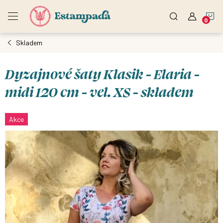
Přejít
N
na
obsah
Skladem
K
Dyzajnové šaty Klasik - Elaria -
midi 120 cm - vel. XS - skladem
Akce