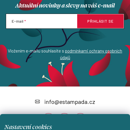
Aktuální novinky a slevy na váš e-mail
E-mail
PŘIHLÁSIT SE
Vložením e-mailu souhlasíte s
podmínkami ochrany osobních
údajů
Z
á
info
@
estampada.cz
p
a
Nastavení cookies
t