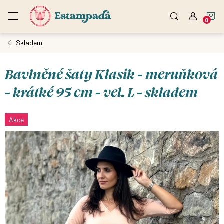
Přejít
N
na
obsah
Skladem
K
Bavlněné šaty Klasik - meruňková
- krátké 95 cm - vel. L - skladem
Akce