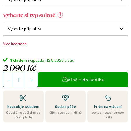
Vyberte si typ sukně
?
Více informací
Skladem
12.8.2026
2 090 Kč
Měrná
Vložit do košíku
cena:
Kousek je skladem
Osobní péče
14 dní na vrácení
Odesíláme do 2 dnů od
šijeme ve vlastní dílně
pokud nesedne nebo
přijetí platby
nelíbí