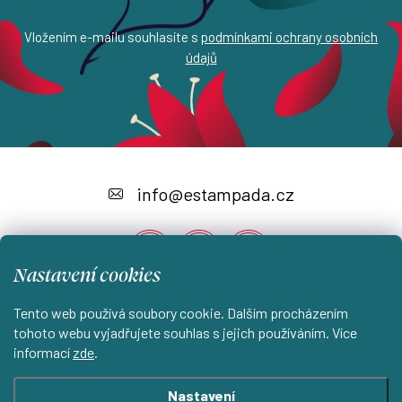
Vložením e-mailu souhlasíte s
podmínkami ochrany osobních
údajů
Z
á
info
@
estampada.cz
p
a
Nastavení cookies
t
í
Tento web používá soubory cookie. Dalším procházením
Instagram
tohoto webu vyjadřujete souhlas s jejich používáním. Více
informací
zde
.
Shoptet.cz
KantorStudio.cz
Nastavení