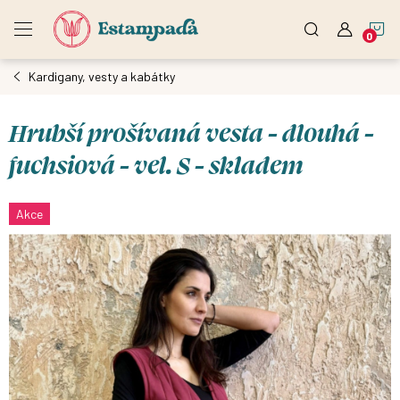
Přejít
N
na
obsah
Kardigany, vesty a kabátky
K
Hrubší prošívaná vesta - dlouhá -
fuchsiová - vel. S - skladem
Akce