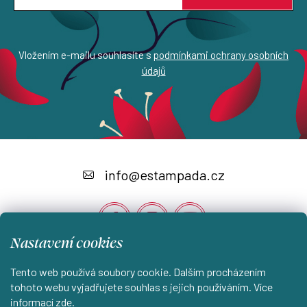
Vložením e-mailu souhlasíte s
podmínkami ochrany osobních
údajů
Z
á
info
@
estampada.cz
p
a
t
Nastavení cookies
í
Tento web používá soubory cookie. Dalším procházením
Instagram
tohoto webu vyjadřujete souhlas s jejich používáním. Více
informací
zde
.