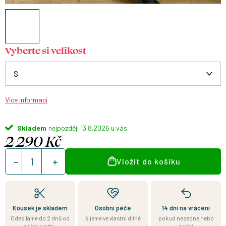
Vyberte si velikost
Více informací
Skladem
13.8.2026
2 290 Kč
Měrná
Vložit do košíku
cena:
Kousek je skladem
Osobní péče
14 dní na vrácení
Odesíláme do 2 dnů od
šijeme ve vlastní dílně
pokud nesedne nebo
přijetí platby
nelíbí