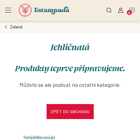
Přejít
N
na
obsah
Zelená
K
Jehličnatá
Produkty teprve připravujeme.
Můžete se ale podívat na ostatní kategorie.
ZPĚT DO OBCHODU
Variabilní móda