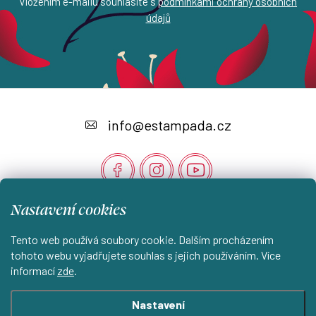
Vložením e-mailu souhlasíte s
podmínkami ochrany osobních
údajů
Z
á
info
@
estampada.cz
p
a
t
Nastavení cookies
í
Instagram
Tento web používá soubory cookie. Dalším procházením
tohoto webu vyjadřujete souhlas s jejich používáním. Více
informací
zde
.
Shoptet.cz
KantorStudio.cz
Nastavení