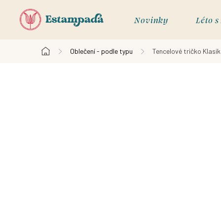
Přejít
na
Novinky
Léto 
obsah
Oblečení - podle typu
Tencelové tričko Klasik
Domů