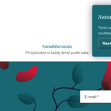
Nasta
Tento w
souhlas
Nast
Variabilní móda
Přizpůsobte si každý detail podle sebe
Šijeme
E-mail