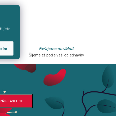
řujete
Nešijeme na sklad
asím
na první
Šijeme až podle vaší objednávky
PŘIHLÁSIT SE