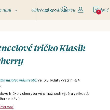
NÁKU
e typu
Oblečení - podle barvy
Tylové
CZK
KOŠÍ
ncelové tričko Klasik
cherry
ka na fotce má na sobě:
vel. XS, kulatý výstřih, 3/4
.
lové tričko v cherry barvě s možností výběru velikosti,
ihu a rukávů.
 informací