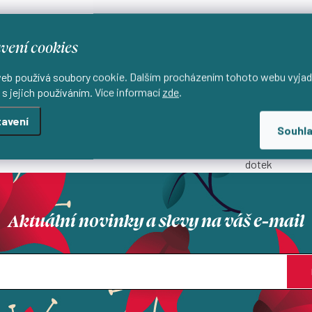
vení cookies
eb používá soubory cookie. Dalším procházením tohoto webu vyjad
 s jejich používáním. Více informací
zde
.
avení
Lokální výroba
Přírodní materiály
Souhl
 lokálně s důrazem na kvalitu
Materiály, které si zamilujete 
dotek
Aktuální novinky a slevy na váš e-mail