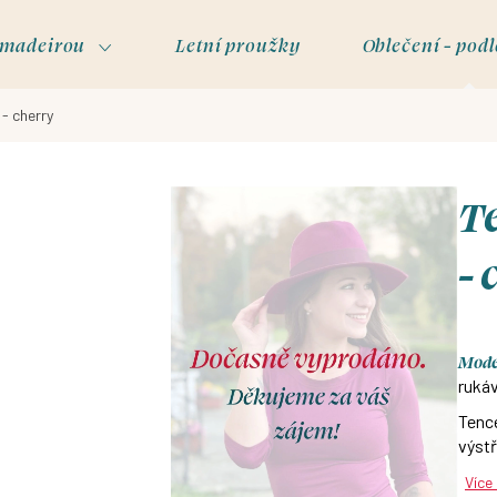
s madeirou
Letní proužky
Oblečení - podl
 - cherry
Te
- 
Model
rukáv
Tence
výstř
Více