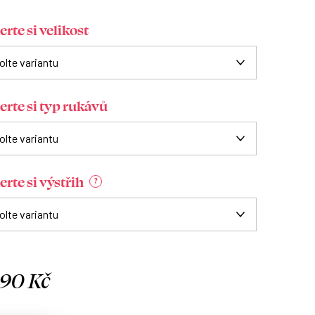
rte si velikost
erte si typ rukávů
rte si výstřih
?
090 Kč
á
: