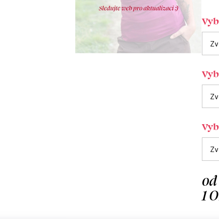
Vybe
Vyb
Vybe
od
1 
Měrn
cena