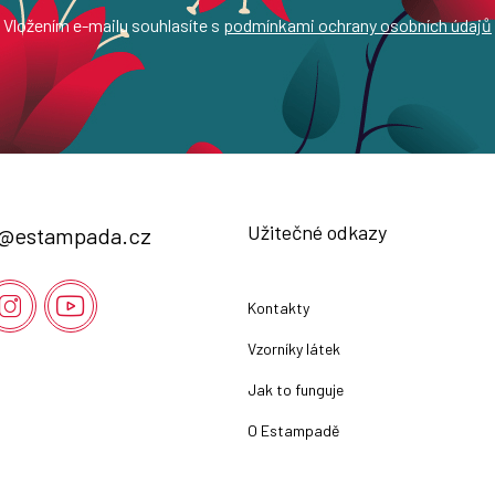
Vložením e-mailu souhlasíte s
podmínkami ochrany osobních údajů
Užitečné odkazy
@
estampada.cz
Kontakty
Vzorníky látek
Jak to funguje
O Estampadě