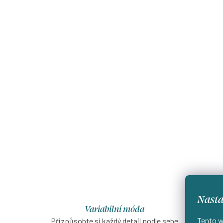
Nasta
Variabilní móda
Tento w
Přizpůsobte si každý detail podle sebe
Šijeme