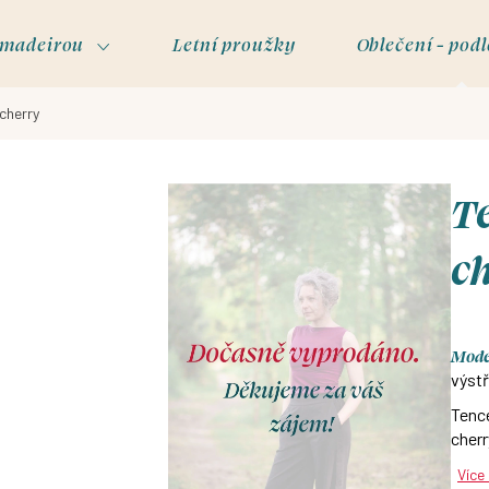
s madeirou
Letní proužky
Oblečení - podl
cherry
Te
c
Model
výstř
Tence
cherr
Více