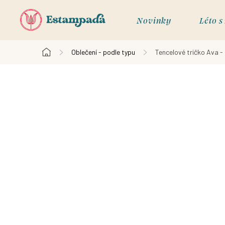
Přejít
na
Novinky
Léto 
obsah
Oblečení - podle typu
Tencelové tričko Ava - 
Domů