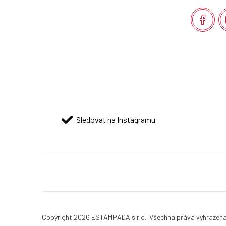
a
t
í
Sledovat na Instagramu
Copyright 2026
ESTAMPADA s.r.o.
. Všechna práva vyhrazen