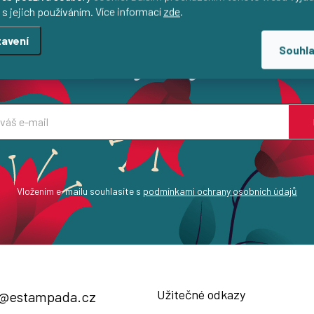
 s jejich používáním. Více informací
zde
.
dotek
avení
Souhl
Aktuální novinky a slevy na váš e-mail
Vložením e-mailu souhlasíte s
podmínkami ochrany osobních údajů
Užitečné odkazy
@
estampada.cz