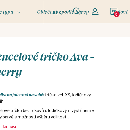
NÁKU
e typu
Oblečení - podle barvy
Tylové
CZK
KOŠÍ
ncelové tričko Ava -
herry
ka na fotce má na sobě:
tričko vel. XS, lodičkový
ih.
lové tričko bez rukávů s lodičkovým výstřihem v
y barvě s možností výběru velikosti.
 informací