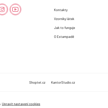
Kontakty
Vzorníky látek
Jak to funguje
O Estampadě
Shoptet.cz
KantorStudio.cz
a.
Upravit nastavení cookies