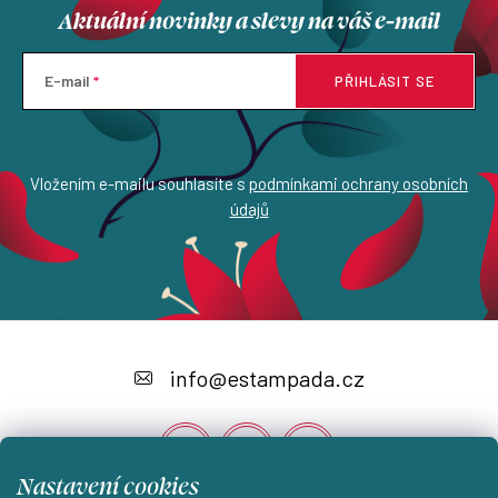
Aktuální novinky a slevy na váš e-mail
E-mail
PŘIHLÁSIT SE
Vložením e-mailu souhlasíte s
podmínkami ochrany osobních
údajů
Z
á
info
@
estampada.cz
p
a
t
Nastavení cookies