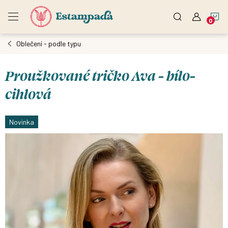
Přejít
N
na
obsah
Oblečení - podle typu
K
Proužkované tričko Ava - bílo-
cihlová
Novinka