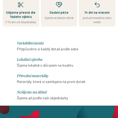
Ušijeme přesně dle
Osobní péče
14 dní na vrácení
Vašeho výběru
šijeme ve vlastní dílně
pokud nesedne nebo
7–14 dní od objednávky
nelíbí
Variabilní móda
Přizpůsobte si každý detail podle sebe
Lokální výroba
Šijeme lokálně s důrazem na kvalitu
Přírodní materiály
Materiály, které si zamilujete na první dotek
Nešijeme na sklad
Šijeme až podle vaší objednávky