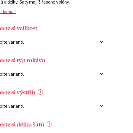
ů a délky. Šaty mají 3 řasené volány.
 informací
rte si velikost
erte si typ rukávů
rte si výstřih
?
erte si délku šatů
?