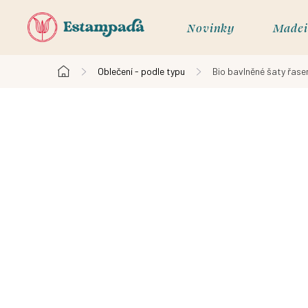
Přejít
na
Novinky
Madei
obsah
Oblečení - podle typu
Bio bavlněné šaty řasen
Domů