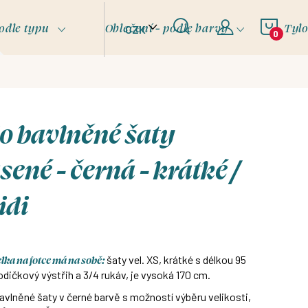
NÁKU
odle typu
Oblečení - podle barvy
Tyl
CZK
KOŠÍ
o bavlněné šaty
sené - černá - krátké /
idi
ka na fotce má na sobě:
šaty vel. XS, krátké s délkou 95
odičkový výstřih a 3/4 rukáv, je vysoká 170 cm.
avlněné šaty v černé barvě s možností výběru velikosti,