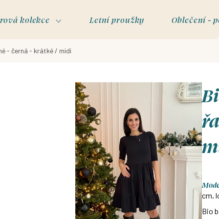
rová kolekce
Letní proužky
Oblečení - p
é - černá - krátké / midi
Bi
řa
m
Model
cm, l
Bio b