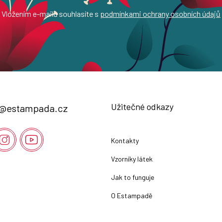
Vložením e-mailu souhlasíte s
podmínkami ochrany osobních údajů
Užitečné odkazy
@
estampada.cz
Kontakty
Vzorníky látek
Jak to funguje
O Estampadě