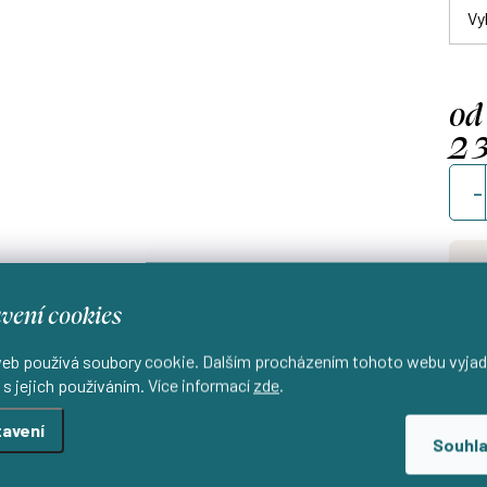
od
2 
Měrn
cena
vení cookies
Uši
d
eb používá soubory cookie. Dalším procházením tohoto webu vyjad
 s jejich používáním. Více informací
zde
.
avení
Souhl