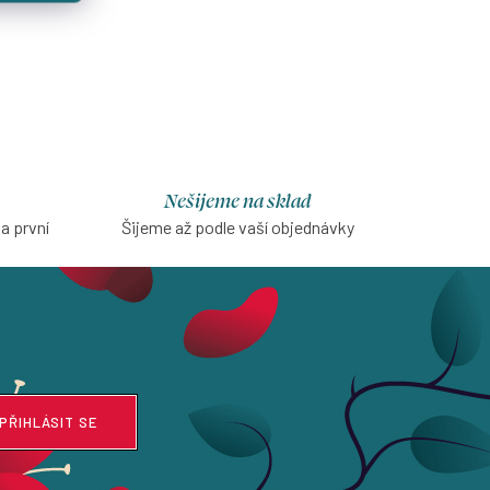
Nešijeme na sklad
na první
Šijeme až podle vaší objednávky
PŘIHLÁSIT SE