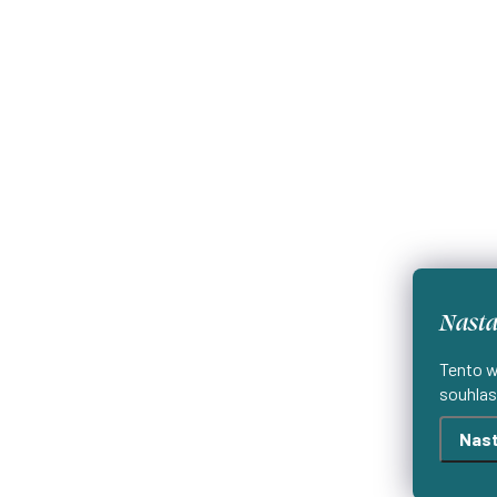
Nasta
Tento w
souhlas
Nast