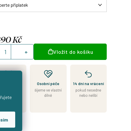
390 Kč
á
Vložit do košíku
:
jeme přesně
Osobní péče
14 dní na vrácení
le Vašeho
šijeme ve vlastní
pokud nesedne
výběru
dílně
nebo nelíbí
řujete
7–14 dní od
objednávky
asím