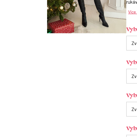
rukáv
Více
Vybe
Vyb
Vybe
Vyb