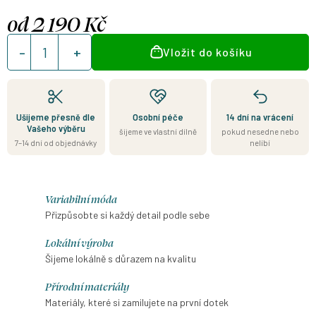
od
2 190 Kč
Měrná
Vložit do košíku
cena:
Ušijeme přesně dle
Osobní péče
14 dní na vrácení
Vašeho výběru
šijeme ve vlastní dílně
pokud nesedne nebo
7–14 dní od objednávky
nelíbí
Variabilní móda
Přizpůsobte si každý detail podle sebe
Lokální výroba
Šijeme lokálně s důrazem na kvalitu
Přírodní materiály
Materiály, které si zamilujete na první dotek