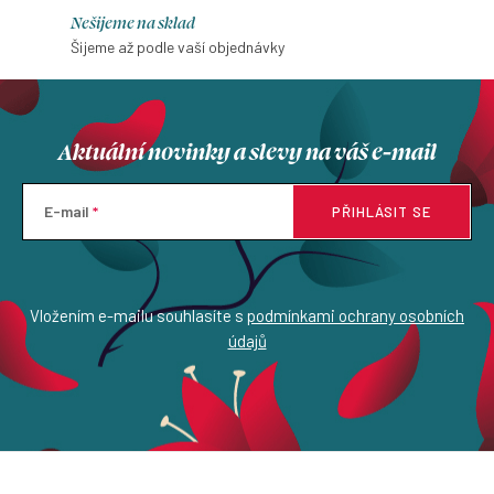
Nešijeme na sklad
Šijeme až podle vaší objednávky
Aktuální novinky a slevy na váš e-mail
E-mail
PŘIHLÁSIT SE
Vložením e-mailu souhlasíte s
podmínkami ochrany osobních
údajů
Z