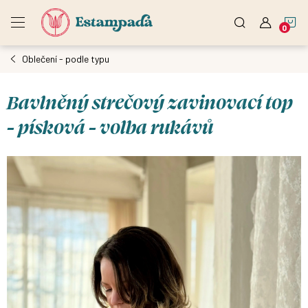
Přejít
N
na
obsah
Oblečení - podle typu
K
Bavlněný strečový zavinovací top
- písková - volba rukávů