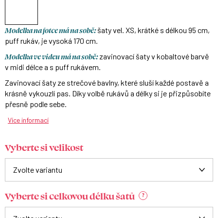
Modelka na fotce má na sobě:
šaty vel. XS, krátké s délkou 95 cm,
puff rukáv, je vysoká 170 cm.
Modelka ve videu má na sobě:
zavinovací šaty v kobaltové barvě
v midi délce a s puff rukávem.
Zavinovací šaty ze strečové bavlny, které sluší každé postavě a
krásně vykouzlí pas. Díky volbě rukávů a délky si je přizpůsobíte
přesně podle sebe.
Více informací
Vyberte si velikost
Vyberte si celkovou délku šatů
?