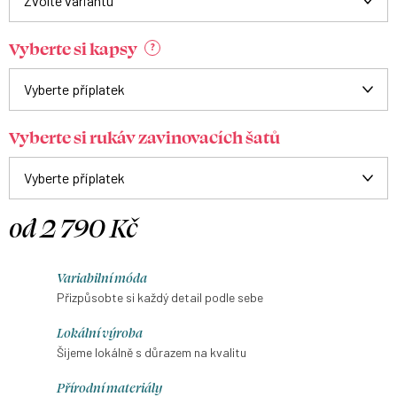
Vyberte si kapsy
?
Vyberte si rukáv zavinovacích šatů
od
2 790 Kč
Měrná
cena:
Variabilní móda
Přizpůsobte si každý detail podle sebe
Lokální výroba
Šijeme lokálně s důrazem na kvalitu
Přírodní materiály