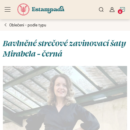
Přejít
N
na
obsah
Oblečení - podle typu
K
Bavlněné strečové zavinovací šaty
Mirabela - černá