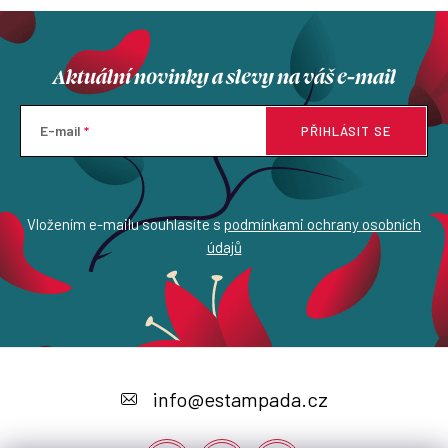
Aktuální novinky a slevy na váš e-mail
E-mail
PŘIHLÁSIT SE
Vložením e-mailu souhlasíte s
podmínkami ochrany osobních
údajů
Z
á
info
@
estampada.cz
p