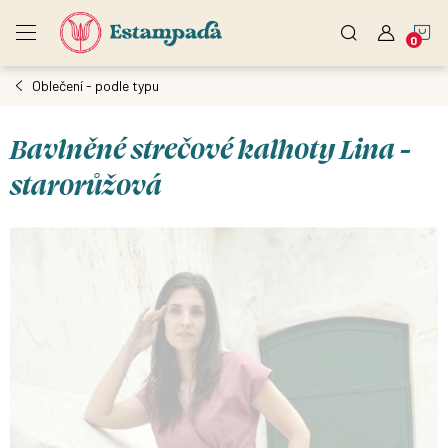
Přejít
N
na
obsah
Oblečení - podle typu
K
Bavlněné strečové kalhoty Lina -
starorůžová