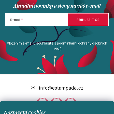
Aktuální novinky a slevy na váš e-mail
E-mail
PŘIHLÁSIT SE
Vložením e-mailu souhlasíte s
podmínkami ochrany osobních
údajů
Z
á
info
@
estampada.cz
p
a
t
Nastavení cookies