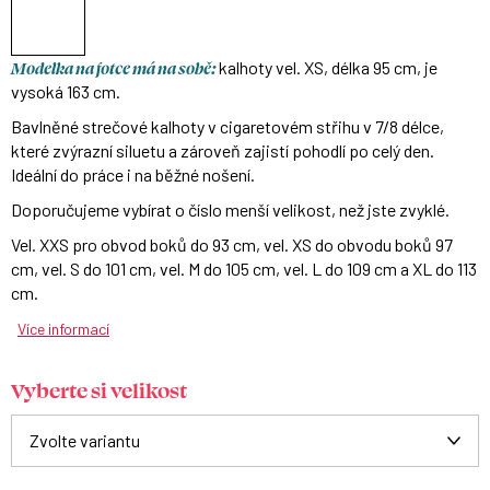
Modelka na fotce má na sobě:
kalhoty vel. XS, délka 95 cm, je
vysoká 163 cm.
Bavlněné strečové kalhoty v cigaretovém střihu v 7/8 délce,
které zvýrazní siluetu a zároveň zajistí pohodlí po celý den.
Ideální do práce i na běžné nošení.
Doporučujeme vybírat o číslo menší velikost, než jste zvyklé.
Vel. XXS pro obvod boků do 93 cm, vel. XS do obvodu boků 97
cm, vel. S do 101 cm, vel. M do 105 cm, vel. L do 109 cm a XL do 113
cm.
Více informací
Vyberte si velikost