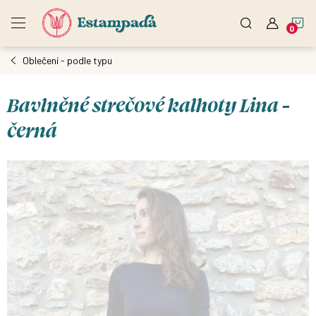
Přejít
N
na
obsah
Oblečení - podle typu
K
Bavlněné strečové kalhoty Lina -
černá