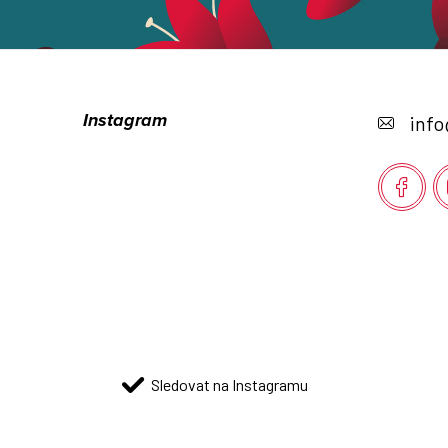
Z
á
Instagram
info
p
a
t
í
Sledovat na Instagramu