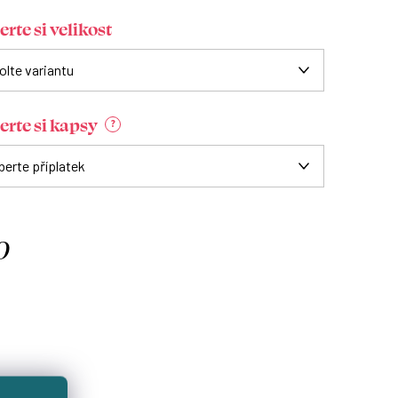
rte si velikost
erte si kapsy
?
0
á
: