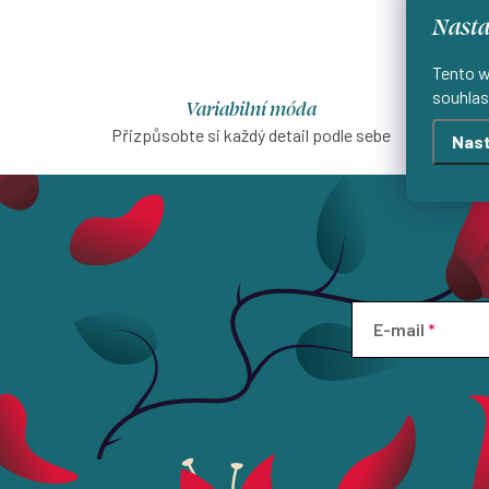
Nasta
Tento w
souhlas
Variabilní móda
Přizpůsobte si každý detail podle sebe
Šijeme
Nast
E-mail