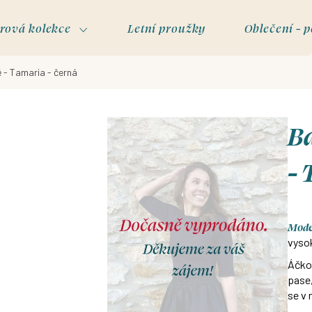
rová kolekce
Letní proužky
Oblečení - p
 - Tamaria - černá
B
- 
Model
vyso
Áčko
pase,
se v 