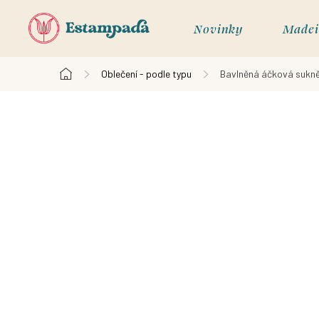
Přejít
na
Novinky
Madei
obsah
Oblečení - podle typu
Bavlněná áčková sukně
Domů