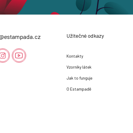
Užitečné odkazy
@
estampada.cz
Kontakty
Vzorníky látek
Jak to funguje
O Estampadě