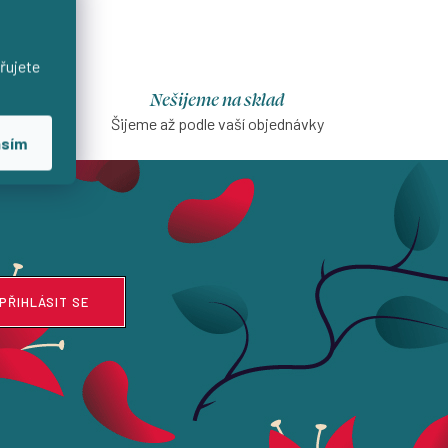
řujete
Nešijeme na sklad
na první
Šijeme až podle vaší objednávky
asím
PŘIHLÁSIT SE