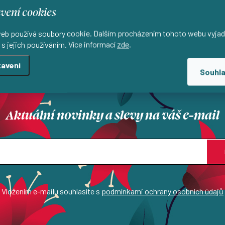
vení cookies
eb používá soubory cookie. Dalším procházením tohoto webu vyjad
 s jejich používáním. Více informací
zde
.
Lokální výroba
Přírodní materiály
 lokálně s důrazem na kvalitu
Materiály, které si zamilujete 
avení
Souhl
dotek
Aktuální novinky a slevy na váš e-mail
Vložením e-mailu souhlasíte s
podmínkami ochrany osobních údajů