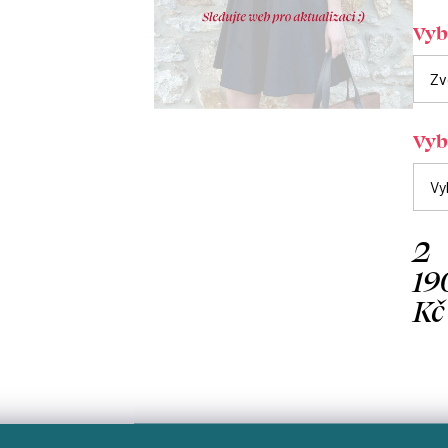
Vybe
Vyb
2
19
Kč
Měrn
cena