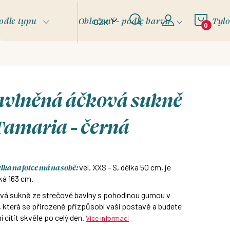
NÁKU
odle typu
Oblečení - podle barvy
Tyl
CZK
KOŠÍ
avlněná áčková sukně
Tamaria - černá
ka na fotce má na sobě:
vel. XXS - S, délka 50 cm, je
ká 163 cm.
vá sukně ze strečové bavlny s pohodlnou gumou v
 která se přirozeně přizpůsobí vaší postavě a budete
ní cítit skvěle po celý den.
Více informací