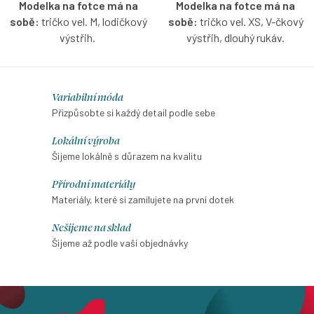
Modelka na fotce má na
Modelka na fotce má na
sobě:
tričko vel. M, lodičkový
sobě:
tričko vel. XS, V-čkový
výstřih.
výstřih, dlouhý rukáv.
Žebrované bavlněné tričko bez
Žebrované bavlněné tričko v
rukávů s lodičkovým výstřihem
červené barvě s možností
O
Variabilní móda
s možností výběru velikosti.
výběru velikosti, výstřihu a
v
Přizpůsobte si každý detail podle sebe
rukávů.
l
Lokální výroba
á
Šijeme lokálně s důrazem na kvalitu
d
Přírodní materiály
a
Materiály, které si zamilujete na první dotek
c
í
Nešijeme na sklad
p
Šijeme až podle vaší objednávky
r
v
k