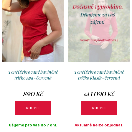
o
r
d
o
u
d
k
u
t
k
ů
t
ů
Tenčí žebrované bavlněné
Tenčí žebrované bavlněné
tričko Ava - červená
tričko Klasik - červená
890 Kč
1 090 Kč
od
KOUPIT
KOUPIT
Ušijeme pro vás do 7 dní.
Aktuálně nelze objednat.