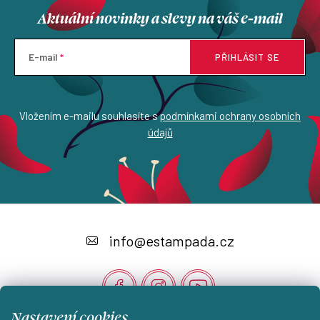
y
Aktuální novinky a slevy na váš e-mail
v
ý
p
E-mail
PŘIHLÁSIT SE
i
s
u
Vložením e-mailu souhlasíte s
podmínkami ochrany osobních
údajů
Z
á
info
@
estampada.cz
p
a
t
Nastavení cookies