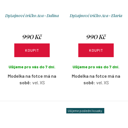
Dyzajnové tričko Ava - Dalina
Dyzajnové tričko Ava - Elaria
990 Kč
990 Kč
KOUPIT
KOUPIT
Ušijeme pro vás do 7 dní.
Ušijeme pro vás do 7 dní.
Modelka na fotce má na
Modelka na fotce má na
sobě:
vel. XS
sobě:
vel. XS
Bavlněné tričko s lodičkovým
Bavlněné tričko s lodičkovým
výstřihem bez rukávů ve vzoru
výstřihem bez rukávů ve vzoru
Dalina s možností výběru
Elaria s možností výběru
Ušijeme poslední kousky.
velikosti.
velikosti.