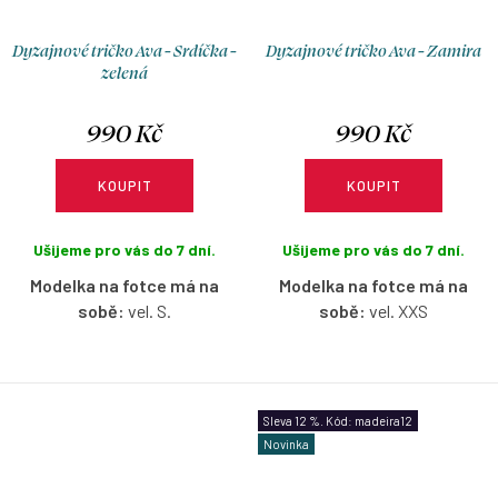
Dyzajnové tričko Ava - Srdíčka -
Dyzajnové tričko Ava - Zamira
zelená
990 Kč
990 Kč
KOUPIT
KOUPIT
Ušijeme pro vás do 7 dní.
Ušijeme pro vás do 7 dní.
Modelka na fotce má na
Modelka na fotce má na
sobě:
vel. S.
sobě:
vel. XXS
Bavlněné tričko s lodičkovým
Bavlněné tričko s lodičkovým
výstřihem bez rukávů ve vzoru
výstřihem bez rukávů ve vzoru
Srdíček s možností výběru
Zamira s možností výběru
Sleva 12 %. Kód: madeira12
velikosti.
velikosti.
Novinka