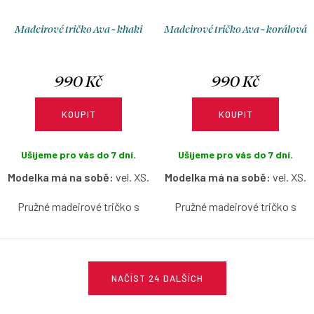
Madeirové tričko Ava - khaki
Madeirové tričko Ava - korálová
990 Kč
990 Kč
KOUPIT
KOUPIT
Ušijeme pro vás do 7 dní.
Ušijeme pro vás do 7 dní.
Modelka má na sobě:
vel. XS.
Modelka má na sobě:
vel. XS.
Pružné madeirové tričko s
Pružné madeirové tričko s
lodičkovým výstřihem bez
lodičkovým výstřihem bez
rukávů v khaki barvě s
rukávů v korálové barvě s
možností výběru velikosti.
možností výběru velikosti.
O
NAČÍST 24 DALŠÍCH
v
l