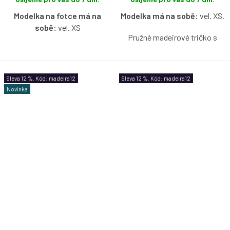
Modelka na fotce má na
Modelka má na sobě:
vel. XS.
sobě:
vel. XS
Pružné madeirové tričko s
Bavlněné tričko s lodičkovým
lodičkovým výstřihem bez
výstřihem bez rukávů ve vzoru
rukávů v baby růžové barvě s
Favelia s možností výběru
možností výběru velikosti.
Sleva 12 %. Kód: madeira12
Sleva 12 %. Kód: madeira12
velikosti.
Novinka