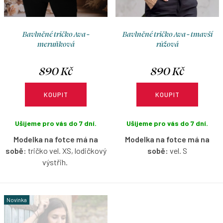
ů
Bavlněné tričko Ava -
Bavlněné tričko Ava - tmavší
meruňková
růžová
890 Kč
890 Kč
KOUPIT
KOUPIT
Ušijeme pro vás do 7 dní.
Ušijeme pro vás do 7 dní.
Modelka na fotce má na
Modelka na fotce má na
sobě:
tričko vel. XS, lodičkový
sobě:
vel. S
výstřih.
Bavlněné tričko s lodičkovým
Bavlněné tričko s lodičkovým
výstřihem bez rukávů v tmavší
výstřihem bez rukávů v
růžové barvě s možností
Novinka
meruňkové barvě s možností
výběru velikosti.
výběru velikosti.