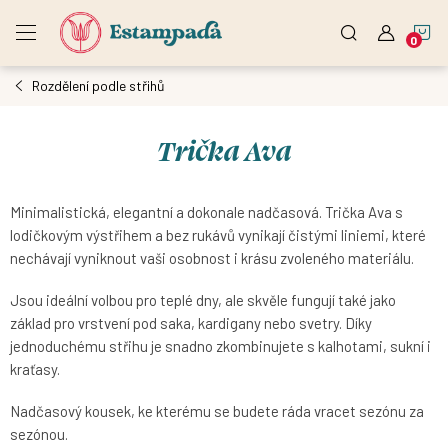
Přejít
N
na
obsah
Rozdělení podle střihů
K
Trička Ava
Minimalistická, elegantní a dokonale nadčasová. Trička Ava s
lodičkovým výstřihem a bez rukávů vynikají čistými liniemi, které
nechávají vyniknout vaši osobnost i krásu zvoleného materiálu.
Jsou ideální volbou pro teplé dny, ale skvěle fungují také jako
základ pro vrstvení pod saka, kardigany nebo svetry. Díky
jednoduchému střihu je snadno zkombinujete s kalhotami, sukní i
kraťasy.
Nadčasový kousek, ke kterému se budete ráda vracet sezónu za
sezónou.