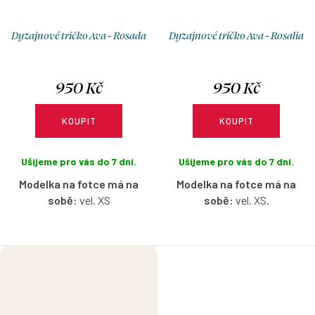
Dyzajnové tričko Ava - Rosada
Dyzajnové tričko Ava - Rosalia
950 Kč
950 Kč
KOUPIT
KOUPIT
Ušijeme pro vás do 7 dní.
Ušijeme pro vás do 7 dní.
Modelka na fotce má na
Modelka na fotce má na
sobě:
vel. XS
sobě:
vel. XS.
Bavlněné tričko s lodičkovým
Bavlněné tričko
s lodičkovým
výstřihem bez rukávů ve vzoru
výstřihem bez rukávů ve vzoru
Rosada s možností výběru
Rosalia s možností výběru
velikosti.
velikosti.