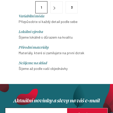
á
S
1
3
d
t
a
Variabilní móda
r
Přizpůsobte si každý detail podle sebe
c
á
í
n
Lokální výroba
p
k
Šijeme lokálně s důrazem na kvalitu
r
o
Přírodní materiály
v
v
Materiály, které si zamilujete na první dotek
k
á
y
Nešijeme na sklad
n
v
Šijeme až podle vaší objednávky
í
ý
p
i
s
Aktuální novinky a slevy na váš e-mail
u