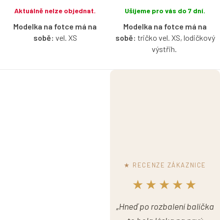
Aktuálně nelze objednat.
Ušijeme pro vás do 7 dní.
Modelka na fotce má na
Modelka na fotce má na
sobě:
vel. XS
sobě:
tričko vel. XS, lodičkový
výstřih.
Bio bavlněné tričko s
lodičkovým výstřihem bez
Bio bavlněné tričko s
rukávů v aqua barvě s
lodičkovým výstřihem bez
možností výběru velikosti.
rukávů v baby blue barvě s
možností výběru velikosti.
★ RECENZE ZÁKAZNICE
★★★★★
„Hneď po rozbalení balíčka