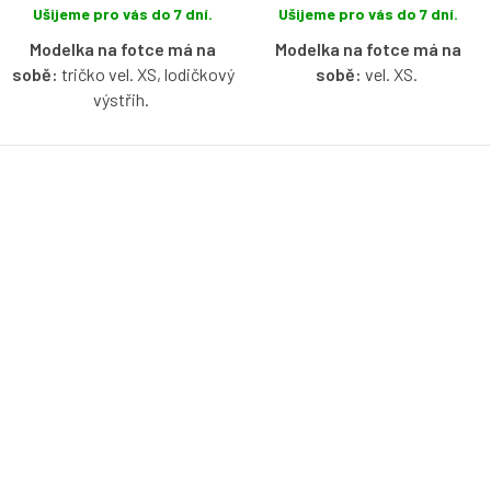
Ušijeme pro vás do 7 dní.
Ušijeme pro vás do 7 dní.
Modelka na fotce má na
Modelka na fotce má na
sobě:
tričko vel. XS, lodičkový
sobě:
vel. XS.
výstřih.
Bio bavlněné tričko s
Bio bavlněné tričko bez rukávů
lodičkovým výstřihem bez
s lodičkovým výstřihem v
rukávů v smetanové barvě s
námořnické modré barvě s
možností výběru velikosti.
možností výběru velikosti.