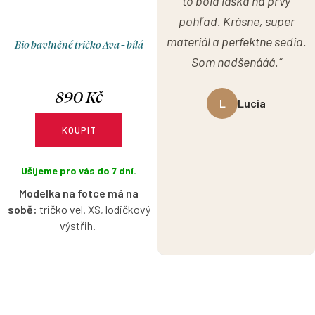
to bola láska na prvý
pohľad. Krásne, super
materiál a perfektne sedia.
Bio bavlněné tričko Ava - bílá
Som nadšenááá.“
890 Kč
L
Lucia
KOUPIT
Ušijeme pro vás do 7 dní.
Modelka na fotce má na
sobě:
tričko vel. XS, lodičkový
výstřih.
Bio bavlněné tričko s
lodičkovým výstřihem bez
rukávů v bílé barvě s možností
výběru velikosti.