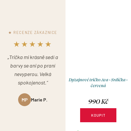
★ RECENZE ZÁKAZNICE
★★★★★
„Trička mi krásně sedí a
barvy se ani po praní
nevyperou. Velká
Dyzajnové tričko Ava - Srdíčka -
spokojenost.“
červená
990 Kč
MP
Marie P.
KOUPIT