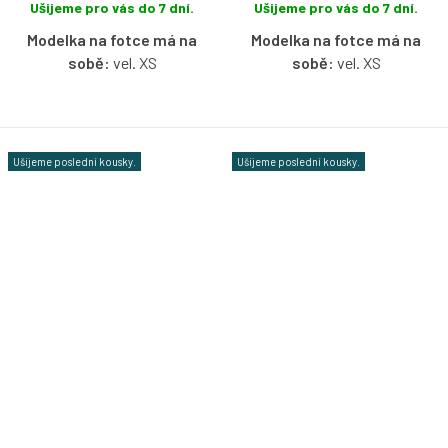
Ušijeme pro vás do 7 dní.
Ušijeme pro vás do 7 dní.
Modelka na fotce má na
Modelka na fotce má na
sobě:
vel. XS
sobě:
vel. XS
Bavlněné tričko s lodičkovým
Bavlněné tričko s lodičkovým
výstřihem bez rukávů ve vzoru
výstřihem bez rukávů ve vzoru
Lupínia s možností výběru
Luzia s možností výběru
Ušijeme poslední kousky.
Ušijeme poslední kousky.
velikosti.
velikosti.