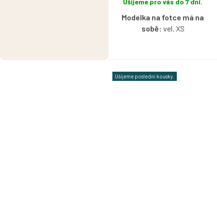
Ušijeme pro vás do 7 dní.
Modelka na fotce má na
sobě:
vel. XS
Bavlněné tričko s lodičkovým
výstřihem bez rukávů ve vzoru
Srdíček s možností výběru
Ušijeme poslední kousky.
velikosti.