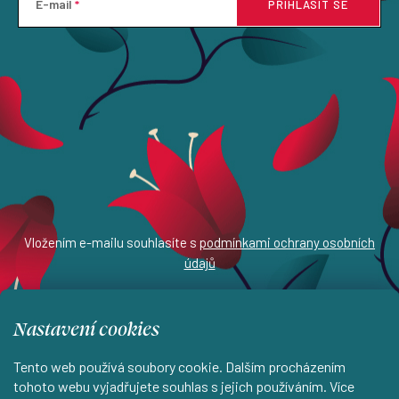
E-mail
PŘIHLÁSIT SE
Vložením e-mailu souhlasíte s
podmínkami ochrany osobních
údajů
Nastavení cookies
Z
Tento web používá soubory cookie. Dalším procházením
tohoto webu vyjadřujete souhlas s jejich používáním. Více
á
info
@
estampada.cz