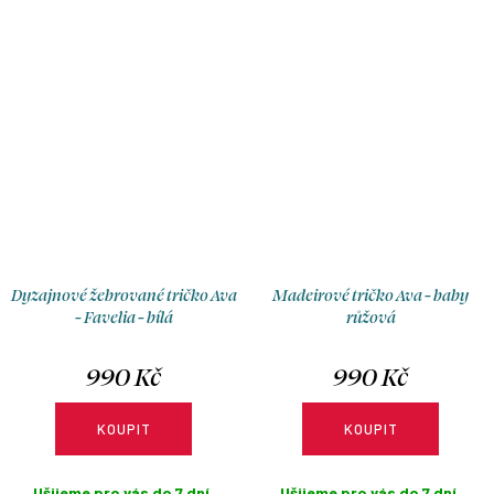
Dyzajnové žebrované tričko Ava
Madeirové tričko Ava - baby
- Favelia - bílá
růžová
990 Kč
990 Kč
KOUPIT
KOUPIT
Ušijeme pro vás do 7 dní.
Ušijeme pro vás do 7 dní.