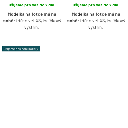
Ušijeme pro vás do 7 dní.
Ušijeme pro vás do 7 dní.
Modelka na fotce má na
Modelka na fotce má na
sobě:
tričko vel. XS, lodičkový
sobě:
tričko vel. XS, lodičkový
výstřih.
výstřih.
Bio bavlněné tričko bez rukávů
Bio bavlněné tričko s
s lodičkovým výstřihem v
lodičkovým výstřihem bez
Ušijeme poslední kousky.
bordó barvě s možností výběru
rukávů v cyklamenové barvě s
velikosti.
možností výběru velikosti.