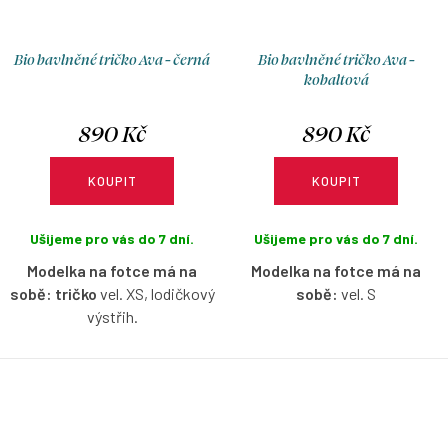
Bio bavlněné tričko Ava - černá
Bio bavlněné tričko Ava -
kobaltová
890 Kč
890 Kč
KOUPIT
KOUPIT
Ušijeme pro vás do 7 dní.
Ušijeme pro vás do 7 dní.
Modelka na fotce má na
Modelka na fotce má na
sobě: tričko
vel. XS, lodičkový
sobě:
vel. S
výstřih.
Bio bavlněné tričko s
Bio bavlněné tričko s
lodičkovým výstřihem bez
lodičkovým výstřihem bez
rukávů v kobaltové barvě s
rukávů v černé barvě s
možností výběru velikosti.
možností výběru velikosti.